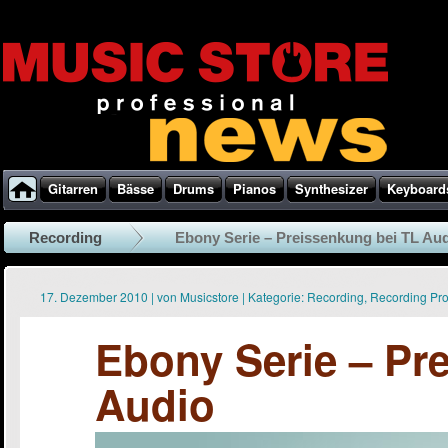
Gitarren
Bässe
Drums
Pianos
Synthesizer
Keyboard
Recording
Ebony Serie – Preissenkung bei TL Au
17. Dezember 2010
|
von
Musicstore
|
Kategorie:
Recording
,
Recording Pr
Ebony Serie – Pr
Audio