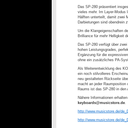
Das SP-280 präsentiert insges
vieles mehr. Im Layer-Modus l
Hälften unterteilt, damit zwei
Darbietungen sind obendrein 
Um die Klangeigenschaften de
Brilliance für mehr Helligkeit
Das SP-280 verfügt über zwei 
hohen Leistungsgrades, perfek
Ergänzung für die expressiven
ohne ein zusätzliches PA-Sys
Als Weiterentwicklung des KO
ein noch stilvolleres Erschei
neu gestalteten Rückseite übe
macht an jeder Raumposition u
Raums ist das SP-280 in den 
Nähere Informationen erhalten
keyboards@musicstore.de
.
http://www.musicstore.de/de
http://www.musicstore.de/de