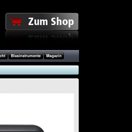
cht
Blasinstrumente
Magazin