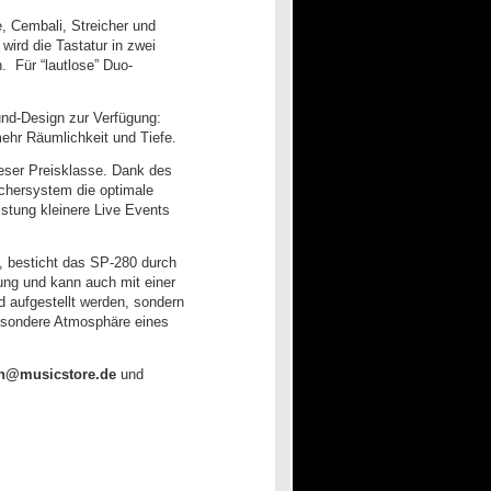
, Cembali, Streicher und
wird die Tastatur in zwei
. Für “lautlose” Duo-
und-Design zur Verfügung:
mehr Räumlichkeit und Tiefe.
ieser Preisklasse. Dank des
echersystem die optimale
stung kleinere Live Events
, besticht das SP-280 durch
bung und kann auch mit einer
d aufgestellt werden, sondern
besondere Atmosphäre eines
en@musicstore.de
und