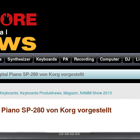
s
Synthesizer
Keyboards
PA
Recording
Computer
DJ
Li
ital Piano SP-280 von Korg vorgestellt
Keyboards
,
Keyboards Produktnews
,
Magazin
,
NAMM Show 2013
l Piano SP-280 von Korg vorgestellt