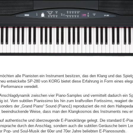
möchten alle Pianisten ein Instrument besitzen, das den Klang und das Spielg
 neu entwickelte SP-280 von KORG bietet diese Erfahrung in Form eines elega
 Performance veredelt.
Anschlagdynamik zwischen vier Piano-Samples und vermittelt dadurch ein Sp
 ist. Vom subtilen Pianissimo bis hin zum kraftvollen Fortissimo, reagiert der
onders der „Grand Piano“ Sound (Piano1) reproduziert die mit dem Haltepeda
 beeindruckende Weise, dass man den Klangkosmos des Instruments neu erl
uf authentische und überzeugende E-Pianoklänge gelegt. Die standard E-Pia
 Ansprache durch den Anschlag, sondern auch die subtilen Geräusche beim Lo
 der Pop- und Soul-Musik der 60er und 70er Jahre beliebten E-Pianosounds.