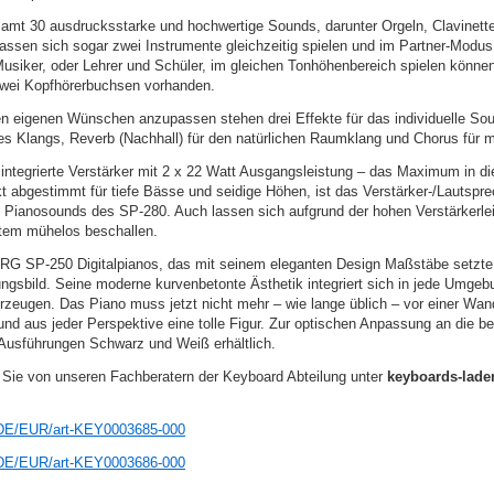
amt 30 ausdrucksstarke und hochwertige Sounds, darunter Orgeln, Clavinette
assen sich sogar zwei Instrumente gleichzeitig spielen und im Partner-Modus 
 Musiker, oder Lehrer und Schüler, im gleichen Tonhöhenbereich spielen können
zwei Kopfhörerbuchsen vorhanden.
n eigenen Wünschen anzupassen stehen drei Effekte für das individuelle So
 des Klangs, Reverb (Nachhall) für den natürlichen Raumklang und Chorus für 
integrierte Verstärker mit 2 x 22 Watt Ausgangsleistung – das Maximum in d
t abgestimmt für tiefe Bässe und seidige Höhen, ist das Verstärker-/Lautspr
 Pianosounds des SP-280. Auch lassen sich aufgrund der hohen Verstärkerlei
tem mühelos beschallen.
RG SP-250 Digitalpianos, das mit seinem eleganten Design Maßstäbe setzte
nungsbild. Seine moderne kurvenbetonte Ästhetik integriert sich in jede Umge
rzeugen. Das Piano muss jetzt nicht mehr – wie lange üblich – vor einer Wan
nd aus jeder Perspektive eine tolle Figur. Zur optischen Anpassung an die 
Ausführungen Schwarz und Weiß erhältlich.
 Sie von unseren Fachberatern der Keyboard Abteilung unter
keyboards-lad
_DE/EUR/art-KEY0003685-000
_DE/EUR/art-KEY0003686-000