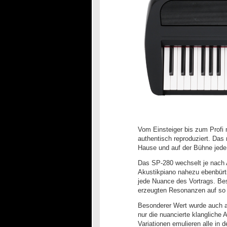
Vom Einsteiger bis zum Profi 
authentisch reproduziert. Das
Hause und auf der Bühne jede
Das SP-280 wechselt je nach 
Akustikpiano nahezu ebenbürtig
jede Nuance des Vortrags. Bes
erzeugten Resonanzen auf so
Besonderer Wert wurde auch a
nur die nuancierte klangliche
Variationen emulieren alle in