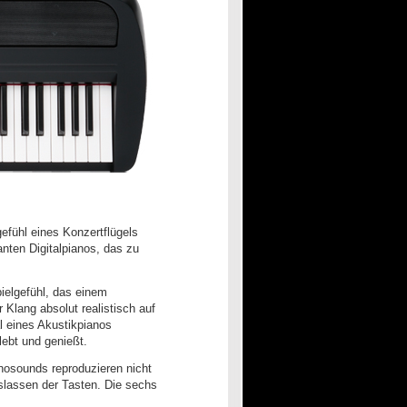
efühl eines Konzertflügels
nten Digitalpianos, das zu
ielgefühl, das einem
 Klang absolut realistisch auf
l eines Akustikpianos
ebt und genießt.
nosounds reproduzieren nicht
slassen der Tasten. Die sechs