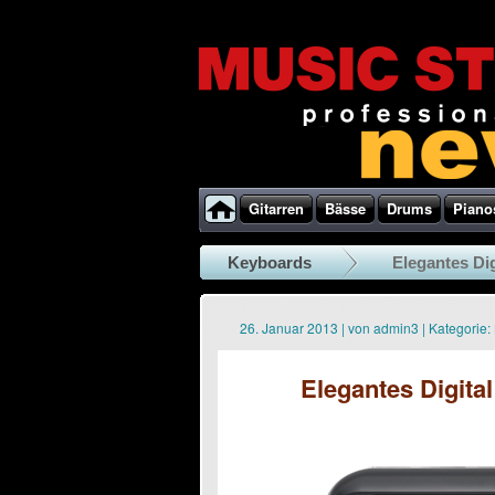
Gitarren
Bässe
Drums
Piano
Keyboards
Elegantes Dig
26. Januar 2013
|
von
admin3
|
Kategorie:
Elegantes Digita