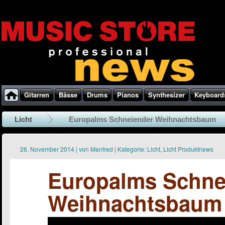
Gitarren
Bässe
Drums
Pianos
Synthesizer
Keyboard
Licht
Europalms Schneiender Weihnachtsbaum
26. November 2014
|
von
Manfred
|
Kategorie:
Licht
,
Licht Produktnews
Europalms Schne
Weihnachtsbaum