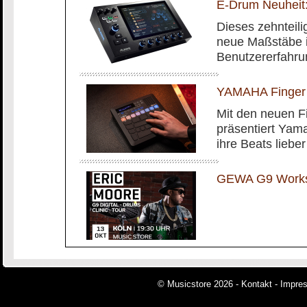
E-Drum Neuheit:
Dieses zehnteilig
neue Maßstäbe i
Benutzererfahru
YAMAHA Finger
Mit den neuen 
präsentiert Yam
ihre Beats liebe
GEWA G9 Worksh
© Musicstore 2026 -
Kontakt
-
Impre