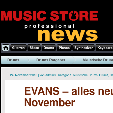
Gitarren
Bässe
Drums
Pianos
Synthesizer
Keyboard
Drums
Drums Ratgeber
Akustische Drum
24. November 2010
|
von
admin3
|
Kategorie:
Akustische Drums
,
Drums
,
Dr
EVANS – alles ne
November