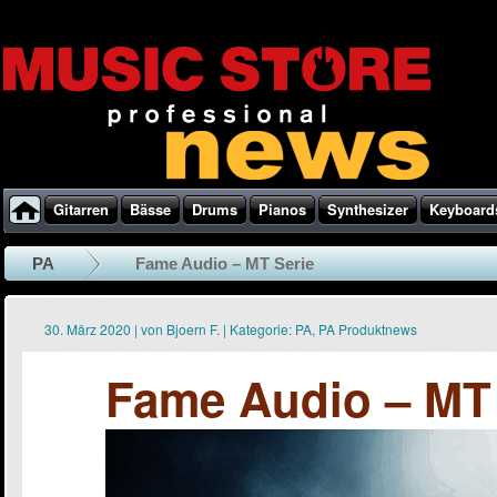
Gitarren
Bässe
Drums
Pianos
Synthesizer
Keyboard
PA
Fame Audio – MT Serie
30. März 2020
|
von
Bjoern F.
|
Kategorie:
PA
,
PA Produktnews
Fame Audio – MT 