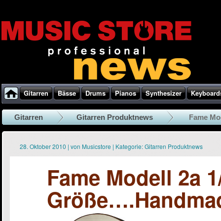
Gitarren
Bässe
Drums
Pianos
Synthesizer
Keyboard
Gitarren
Gitarren Produktnews
Fame Mod
28. Oktober 2010
|
von
Musicstore
|
Kategorie:
Gitarren Produktnews
Fame Modell 2a 1/
Größe….Handmad