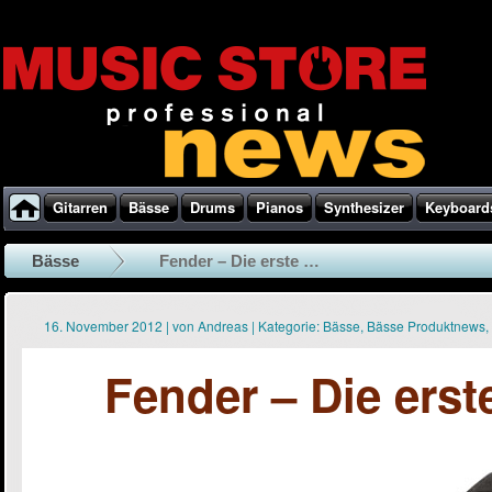
Gitarren
Bässe
Drums
Pianos
Synthesizer
Keyboard
Bässe
Fender – Die erste …
16. November 2012
|
von
Andreas
|
Kategorie:
Bässe
,
Bässe Produktnews
,
Fender – Die ers