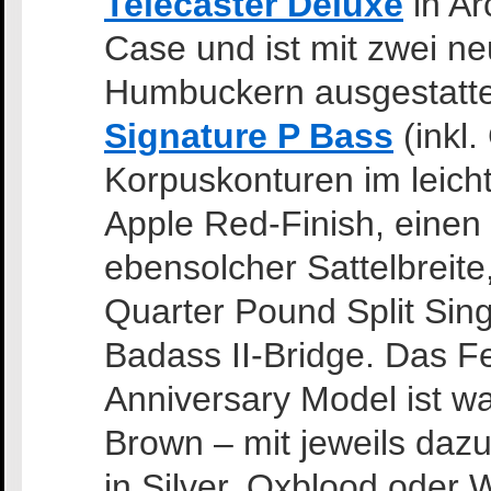
Telecaster Deluxe
in Ar
Case und ist mit zwei n
Humbuckern ausgestatte
Signature P Bass
(inkl.
Korpuskonturen im leic
Apple Red-Finish, einen
ebensolcher Sattelbreit
Quarter Pound Split Sing
Badass II-Bridge. Das F
Anniversary Model ist wa
Brown – mit jeweils da
in Silver, Oxblood oder 