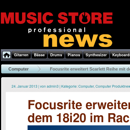
Gitarren
Bässe
Drums
Pianos
Synthesizer
Keyboard
Computer
Focusrite erweitert Scarlett Reihe mit d
24. Januar 2013
|
von
admin3
|
Kategorie:
Computer
,
Computer Produktne
Focusrite erweiter
dem 18i20 im Rac