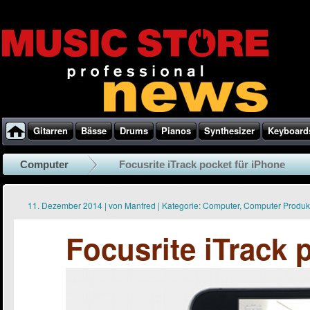
Gitarren
Bässe
Drums
Pianos
Synthesizer
Keyboard
Computer
Focusrite iTrack pocket für iPhone
11. Dezember 2014
|
von
Manfred
|
Kategorie:
Computer
,
Computer Produk
Focusrite iTrack 