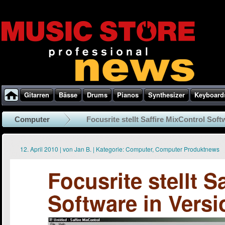
Gitarren
Bässe
Drums
Pianos
Synthesizer
Keyboard
Computer
Focusrite stellt Saffire MixControl Softw
12. April 2010
|
von
Jan B.
|
Kategorie:
Computer
,
Computer Produktnews
Focusrite stellt S
Software in Versi