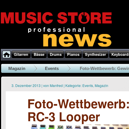
Gitarren
Bässe
Drums
Pianos
Synthesizer
Keyboard
Magazin
Events
Foto-Wettbewerb: Gewi
3. Dezember 2013
|
von
Manfred
|
Kategorie:
Events
,
Magazin
Foto-Wettbewerb
RC-3 Looper