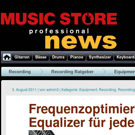
Gitarren
Bässe
Drums
Pianos
Synthesizer
Keyboard
Recording
Recording Ratgeber
Equipmen
3. August 2011
|
von
admin3
|
Kategorie:
Equipment
,
Recording
,
Recording
Frequenzoptimier
Equalizer für je