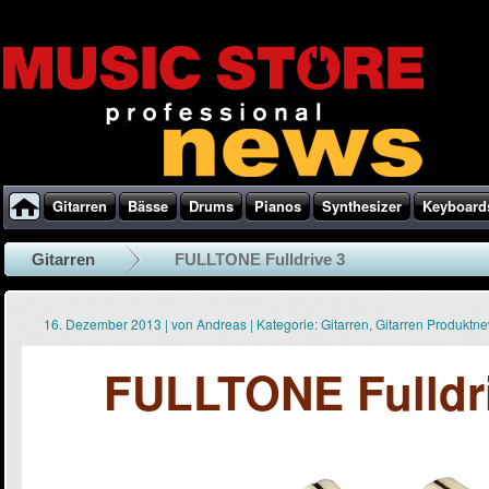
Gitarren
Bässe
Drums
Pianos
Synthesizer
Keyboard
Gitarren
FULLTONE Fulldrive 3
16. Dezember 2013
|
von
Andreas
|
Kategorie:
Gitarren
,
Gitarren Produktn
FULLTONE Fulldri