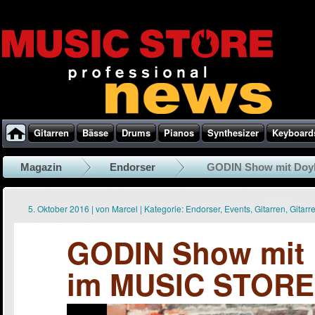
Gitarren
Bässe
Drums
Pianos
Synthesizer
Keyboard
Magazin
Endorser
GODIN Show mit Doyl
5. Oktober 2016
|
von
Marcel
|
Kategorie:
Endorser
,
Events
,
Gitarren
,
Gitarr
GODIN Show mit 
im MUSIC STORE