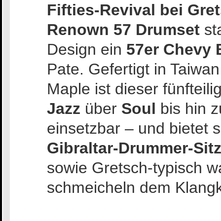
Fifties-Revival bei Gre
Renown 57 Drumset
st
Design ein
57er Chevy B
Pate. Gefertigt in Taiw
Maple ist dieser fünftei
Jazz
über
Soul
bis hin 
einsetzbar – und bietet 
Gibraltar-Drummer-Sit
sowie Gretsch-typisch w
schmeicheln dem Klangk