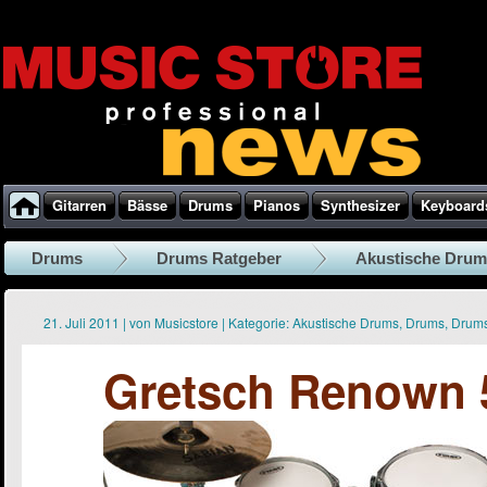
Gitarren
Bässe
Drums
Pianos
Synthesizer
Keyboard
Drums
Drums Ratgeber
Akustische Drum
21. Juli 2011
|
von
Musicstore
|
Kategorie:
Akustische Drums
,
Drums
,
Drums
Gretsch Renown 