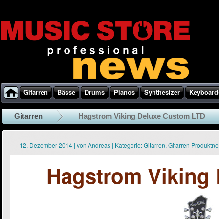
Gitarren
Bässe
Drums
Pianos
Synthesizer
Keyboard
Gitarren
Hagstrom Viking Deluxe Custom LTD
12. Dezember 2014
|
von
Andreas
|
Kategorie:
Gitarren
,
Gitarren Produktn
Hagstrom Viking