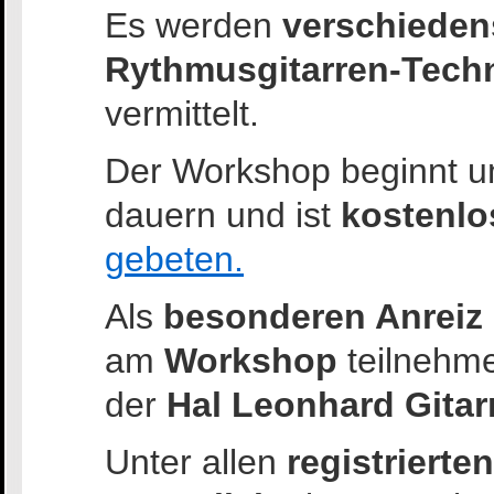
Es werden
verschiedens
Rythmusgitarren-Tech
vermittelt.
Der Workshop beginnt u
dauern und ist
kostenlo
gebeten.
Als
besonderen Anreiz
am
Workshop
teilnehm
der
Hal Leonhard Gitar
Unter allen
registrierte