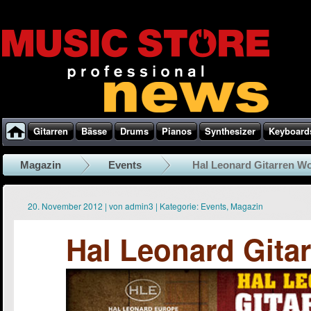
Gitarren
Bässe
Drums
Pianos
Synthesizer
Keyboard
Magazin
Events
Hal Leonard Gitarren W
20. November 2012
|
von
admin3
|
Kategorie:
Events
,
Magazin
Hal Leonard Gita