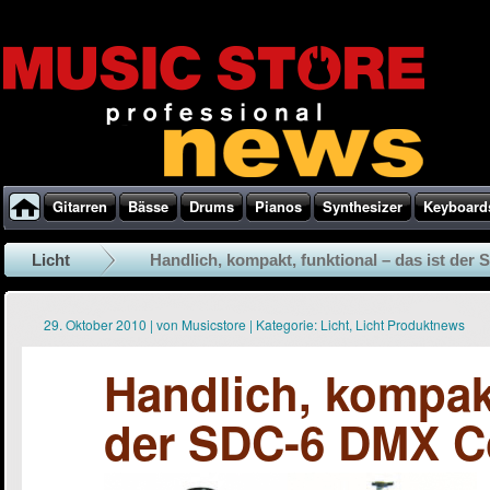
Gitarren
Bässe
Drums
Pianos
Synthesizer
Keyboard
Licht
Handlich, kompakt, funktional – das ist der S
29. Oktober 2010
|
von
Musicstore
|
Kategorie:
Licht
,
Licht Produktnews
Handlich, kompakt
der SDC-6 DMX Co