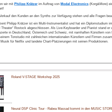
n wir mit
Philipp Krätzer
im Auftrag von
Modal Electronics
(Korg&More) ei
rt!
 Verkauf den Kunden an den Synths zur Verfügung stehen und alle Fragen bea
nt Philipp Krätzer ist ein Multi-Instrumentalist und hat ein Diplomstudium i
 Theater“ Rostock abgeschlossen. Als Live-Keyboarder und Pianist stand er
erte in Deutschland, Österreich und Schweiz, mit namhaften Künstlern von 
 seinem Tonstudio mit zahlreichen internationalen Künstlern und Firmen zusa
Musik für Netflix und landete Chart-Platzierungen mit seinen Produktionen.
Roland V-STAGE Workshop 2025
Neural DSP Clinic Tour - Rabea Massad kommt in den MUSIC STOR