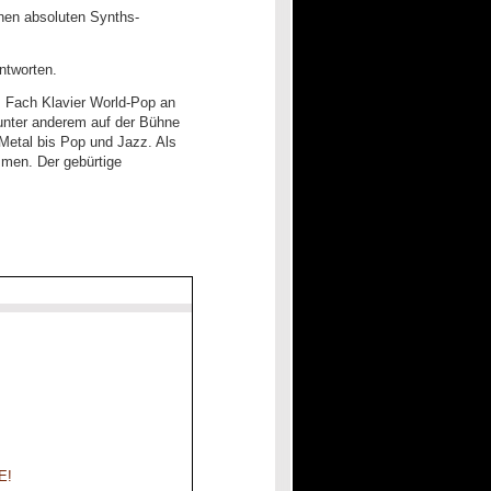
nen absoluten Synths-
ntworten.
m Fach Klavier World-Pop an
 unter anderem auf der Bühne
Metal bis Pop und Jazz. Als
mmen. Der gebürtige
E!