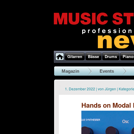
Gitarren
Bässe
Drums
Piano
Magazin
Events
1. Dezember 2022
|
von
Jürgen
|
Kategorie
Hands on Modal E