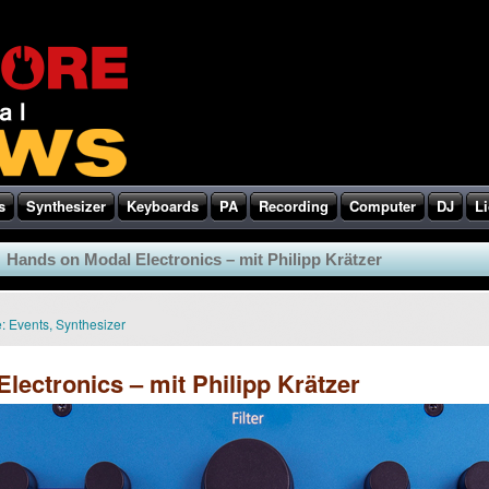
s
Synthesizer
Keyboards
PA
Recording
Computer
DJ
Li
Hands on Modal Electronics – mit Philipp Krätzer
:
Events
,
Synthesizer
lectronics – mit Philipp Krätzer