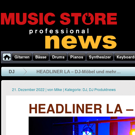
Gitarren
Bässe
Drums
Pianos
Synthesizer
Keyboard
DJ
HEADLINER LA – DJ-Möbel und mehr…
21. Dezember 2022
|
von
Mike
|
Kategorie:
DJ
,
DJ Produktnews
HEADLINER LA –