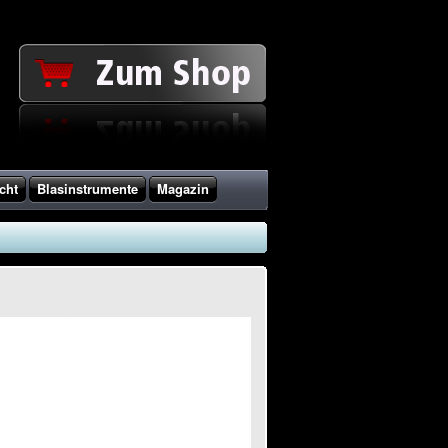
cht
Blasinstrumente
Magazin