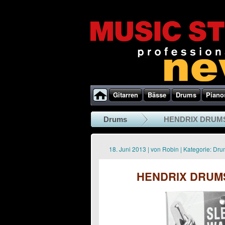
Gitarren
Bässe
Drums
Piano
Drums
HENDRIX DRUMS 
18. Juni 2013
|
von
Robin
|
Kategorie:
Dru
HENDRIX DRUMS