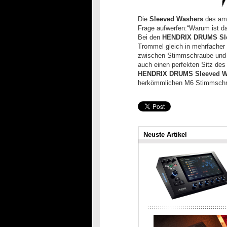
Die
Sleeved Washers
des ame
Frage aufwerfen:“Warum ist d
Bei den
HENDRIX DRUMS Sl
Trommel gleich in mehrfacher H
zwischen Stimmschraube und H
auch einen perfekten Sitz des
HENDRIX DRUMS Sleeved W
herkömmlichen M6 Stimmsch
Neuste Artikel