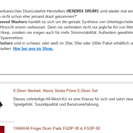
rikanischen Drumzubehör-Herstellers
HENDRIX DRUMS
sind wieder mal ein
a nicht schon eher jemand drauf gekommen?“
eeved Washers
handelt es sich um die geniale Synthese von Unterlegscheib
insicht enorm verbessert. Denn sie verhindern nicht nur jegliche Art von Met
oop, sondern sie sorgen auch für mehr Stimmstabilität. Außerdem gewährle
 Spannreifens.
ashers
sind in schwarz oder weiß im 20er, 50er oder 100er Paket erhältlich u
rauben.
Hier bei uns im Shop.
E-Drum Neuheit: Alesis Strata Prime E-Drum Set
Dieses zehnteilige All-Mesh-Kit ist eine Klasse für sich und setzt n
Spielgefühl, Soundqualität und Benutzererfahrung.
YAMAHA Finger Drum Pads FGDP-30 & FGDP-50