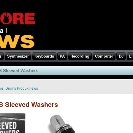
s
Synthesizer
Keyboards
PA
Recording
Computer
DJ
Li
Sleeved Washers
ms
,
Drums Produktnews
 Sleeved Washers