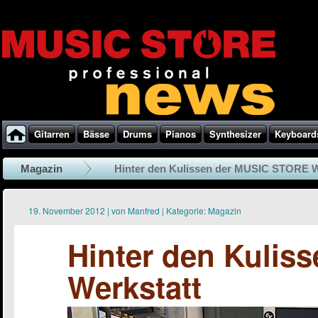
Gitarren
Bässe
Drums
Pianos
Synthesizer
Keyboard
Magazin
Hinter den Kulissen der MUSIC STORE W
19. November 2012
|
von
Manfred
|
Kategorie:
Magazin
Hinter den Kuli
Werkstatt