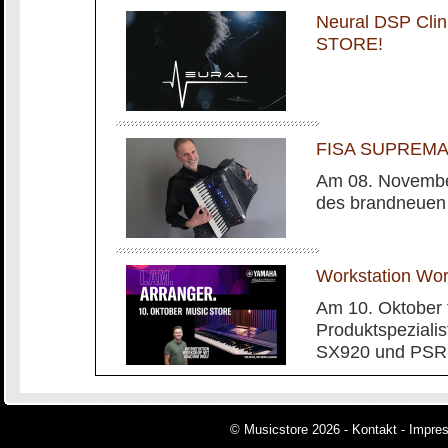
Neural DSP Cli
STORE!
FISA SUPREMA m
Am 08. November
des brandneuen
Workstation Wo
Am 10. Oktober 
Produktspeziali
SX920 und PSR-
© Musicstore 2026 -
Kontakt
-
Impre