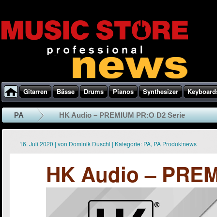
Gitarren
Bässe
Drums
Pianos
Synthesizer
Keyboard
PA
HK Audio – PREMIUM PR:O D2 Serie
16. Juli 2020
|
von
Dominik Duschl
|
Kategorie:
PA
,
PA Produktnews
HK Audio – PREM