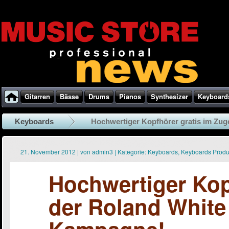
Gitarren
Bässe
Drums
Pianos
Synthesizer
Keyboard
Keyboards
Hochwertiger Kopfhörer gratis im Zuge
21. November 2012
|
von
admin3
|
Kategorie:
Keyboards
,
Keyboards Prod
Hochwertiger Kop
der Roland White