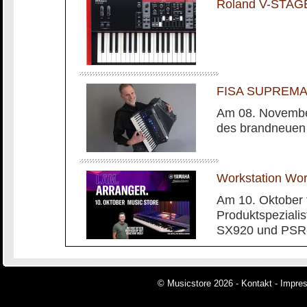
Roland V-STAG
FISA SUPREMA m
Am 08. November
des brandneuen
Workstation Wo
Am 10. Oktober 
Produktspeziali
SX920 und PSR-
© Musicstore 2026 -
Kontakt
-
Impre