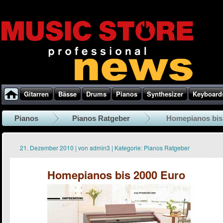
Gitarren
Bässe
Drums
Pianos
Synthesizer
Keyboard
Pianos
Pianos Ratgeber
Homepianos bis
21. Dezember 2010
|
von
admin3
|
Kategorie:
Pianos Ratgeber
Homepianos bis 2000 Euro