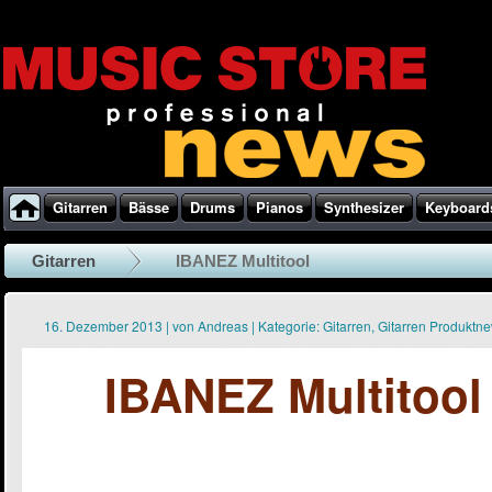
Gitarren
Bässe
Drums
Pianos
Synthesizer
Keyboard
Gitarren
IBANEZ Multitool
16. Dezember 2013
|
von
Andreas
|
Kategorie:
Gitarren
,
Gitarren Produktn
IBANEZ Multitool