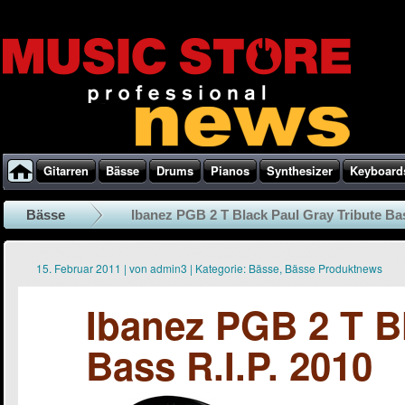
Gitarren
Bässe
Drums
Pianos
Synthesizer
Keyboard
Bässe
Ibanez PGB 2 T Black Paul Gray Tribute Bas
15. Februar 2011
|
von
admin3
|
Kategorie:
Bässe
,
Bässe Produktnews
Ibanez PGB 2 T Bl
Bass R.I.P. 2010