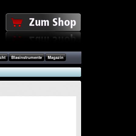
cht
Blasinstrumente
Magazin