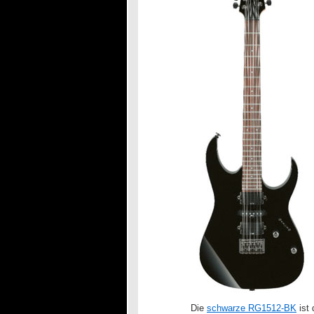
Die
schwarze RG1512-BK
ist 