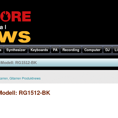
s
Synthesizer
Keyboards
PA
Recording
Computer
DJ
Li
e-Modell: RG1512-BK
tarren
,
Gitarren Produktnews
-Modell: RG1512-BK