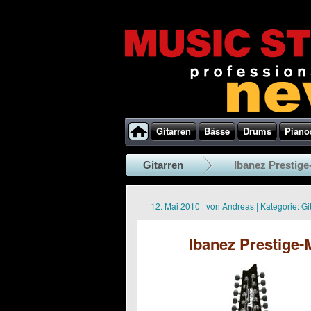
Gitarren
Bässe
Drums
Piano
Gitarren
Ibanez Prestig
12. Mai 2010
|
von
Andreas
|
Kategorie:
Gi
Ibanez Prestige