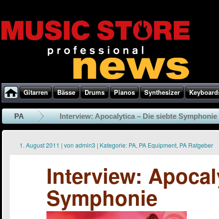
Gitarren
Bässe
Drums
Pianos
Synthesizer
Keyboard
PA
Interview: Apocalytica – Die siebte Symphonie
1. August 2011
|
von
admin3
|
Kategorie:
PA
,
PA Equipment
,
PA Ratgeber
Interview: Apocal
Symphonie