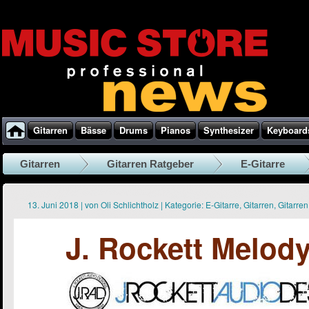
Gitarren
Bässe
Drums
Pianos
Synthesizer
Keyboard
Gitarren
Gitarren Ratgeber
E-Gitarre
13. Juni 2018
|
von
Oli Schlichtholz
|
Kategorie:
E-Gitarre
,
Gitarren
,
Gitarre
J. Rockett Melod