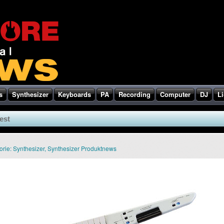
s
Synthesizer
Keyboards
PA
Recording
Computer
DJ
Li
est
orie:
Synthesizer
,
Synthesizer Produktnews