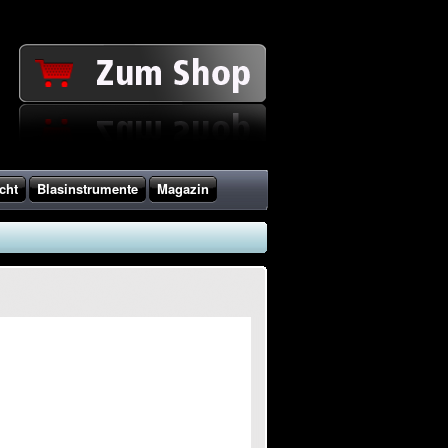
cht
Blasinstrumente
Magazin