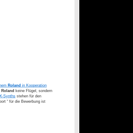
lchem
Roland
in Kooperation
t
Roland
keine Flügel, sondern
X-Synths
stehen für den
ort “ für die Bewerbung ist