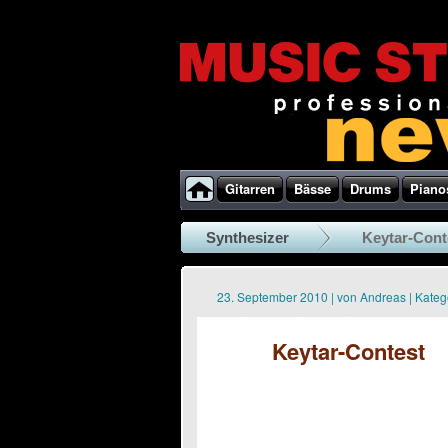
Gitarren
Bässe
Drums
Piano
Synthesizer
Keytar-Cont
23. September 2010
|
von
Andreas
|
Kateg
Keytar-Contest