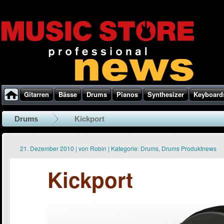
Gitarren
Bässe
Drums
Pianos
Synthesizer
Keyboard
Drums
Kickport
21. Dezember 2010
|
von
Robin
|
Kategorie:
Drums
,
Drums Produktnews
Kickport