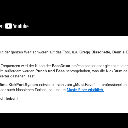
uf der ganzen Welt schwören auf das Tool, u.a.
Gregg Bissonette, Dennis 
.
 Frequenzen wird der Klang der
BassDrum
professioneller aber gleichzeitig e
it
, außerdem werden
Punch und Bass
hervorgehoben, was die KickDrum gera
nierter dastehen lässt.
rönte KickPort-System
entwickelt sich zum
„Must-Have“
im professionellen 
aber auch klassichen Farben, bei uns im
Music Store erhältlich.
ch lieben!