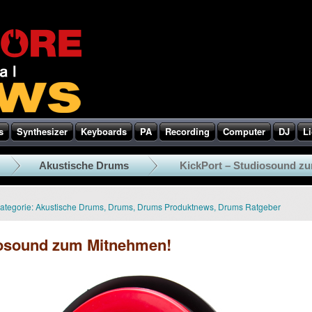
s
Synthesizer
Keyboards
PA
Recording
Computer
DJ
Li
Akustische Drums
KickPort – Studiosound z
ategorie:
Akustische Drums
,
Drums
,
Drums Produktnews
,
Drums Ratgeber
iosound zum Mitnehmen!