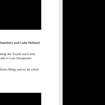
Chambers und Luke Holland
rlangt der Sound auch eine
de in Live-Situationen
Drum-Alltag und ist ab sofort