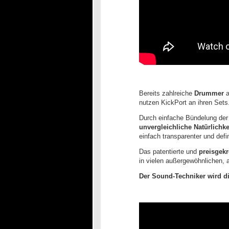
Bereits zahlreiche
Drummer
a
nutzen KickPort an ihren Sets
Durch einfache Bündelung der
unvergleichliche Natürlichke
einfach transparenter und defi
Das patentierte und
preisgek
in vielen außergewöhnlichen, 
Der Sound-Techniker wird di