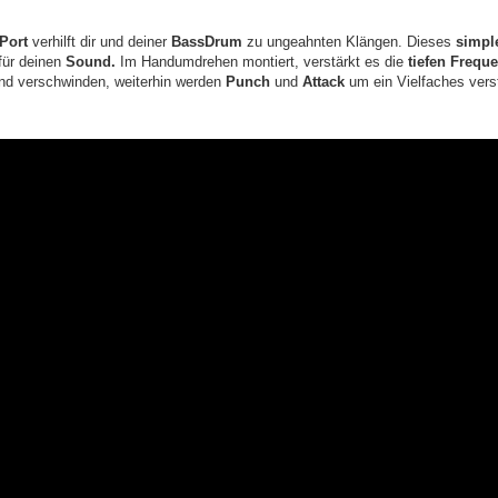
Port
verhilft dir und deiner
BassDrum
zu ungeahnten Klängen. Dieses
simpl
für deinen
Sound.
Im Handumdrehen montiert, verstärkt es die
tiefen Frequ
end verschwinden, weiterhin werden
Punch
und
Attack
um ein Vielfaches verst