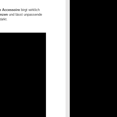
e Accessoire
birgt wirklich
enzen
und lässt unpassende
ärkt.