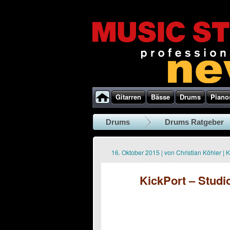
Gitarren
Bässe
Drums
Piano
Drums
Drums Ratgeber
16. Oktober 2015
|
von
Christian Köhler
|
K
KickPort – Stud