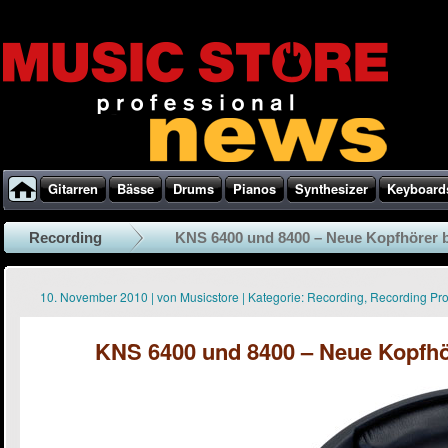
Gitarren
Bässe
Drums
Pianos
Synthesizer
Keyboard
Recording
KNS 6400 und 8400 – Neue Kopfhörer 
10. November 2010
|
von
Musicstore
|
Kategorie:
Recording
,
Recording Pr
KNS 6400 und 8400 – Neue Kopfhö