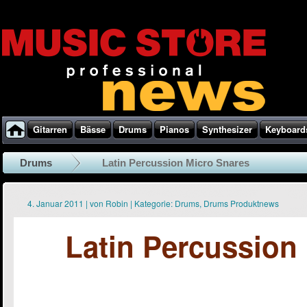
Gitarren
Bässe
Drums
Pianos
Synthesizer
Keyboard
Drums
Latin Percussion Micro Snares
4. Januar 2011
|
von
Robin
|
Kategorie:
Drums
,
Drums Produktnews
Latin Percussion