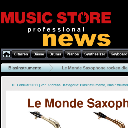
Gitarren
Bässe
Drums
Pianos
Synthesizer
Keyboard
Blasinstrumente
Le Monde Saxophone rocken di
10. Februar 2011
|
von
Andreas
|
Kategorie:
Blasinstrumente
,
Blasinstrume
Le Monde Saxoph