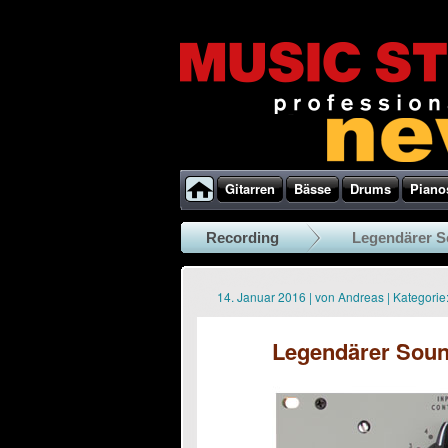
Gitarren
Bässe
Drums
Piano
Recording
Legendärer S
14. Januar 2016
|
von
Andreas
|
Kategorie
Legendärer Soun