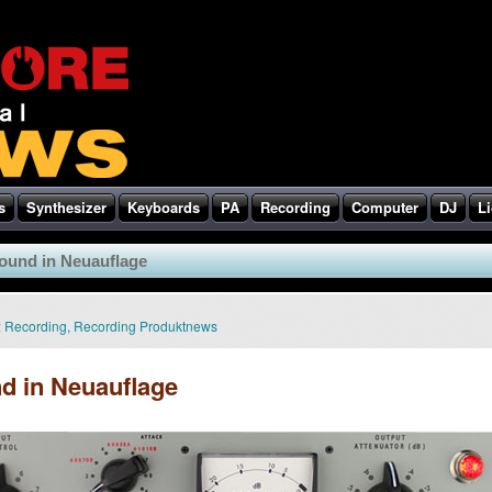
s
Synthesizer
Keyboards
PA
Recording
Computer
DJ
Li
ound in Neuauflage
:
Recording
,
Recording Produktnews
d in Neuauflage