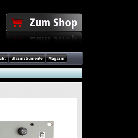
cht
Blasinstrumente
Magazin