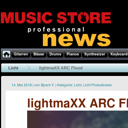
Gitarren
Bässe
Drums
Pianos
Synthesizer
Keyboard
Licht
lightmaXX ARC Flood
14. Mai 2018
|
von
Bjoern F.
|
Kategorie:
Licht
,
Licht Produktnews
lightmaXX ARC F