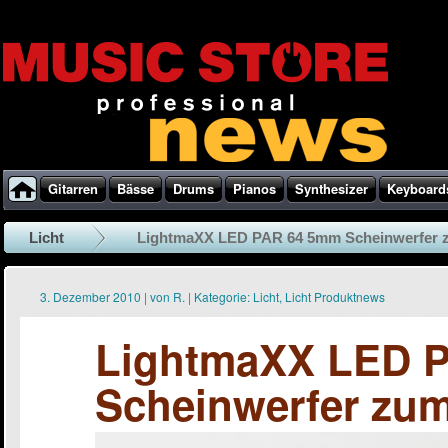
Gitarren
Bässe
Drums
Pianos
Synthesizer
Keyboard
Licht
LightmaXX LED PAR 64 5mm Scheinwerfer
3. Dezember 2010
|
von
R.
|
Kategorie:
Licht
,
Licht Produktnews
LightmaXX LED 
Scheinwerfer zu