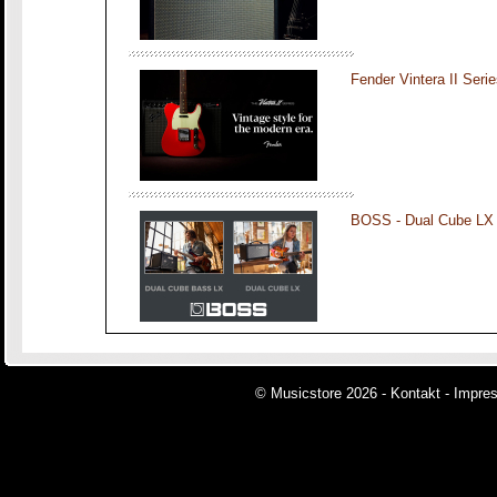
Fender Vintera II Seri
BOSS - Dual Cube LX
© Musicstore 2026 -
Kontakt
-
Impre