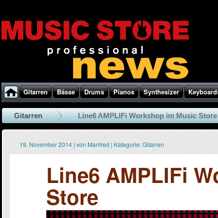
Gitarren
Bässe
Drums
Pianos
Synthesizer
Keyboard
Gitarren
Line6 AMPLIFi Workshop im Music Store
19. November 2014
|
von
Manfred
|
Kategorie:
Gitarren
Line6 AMPLIFi W
Store