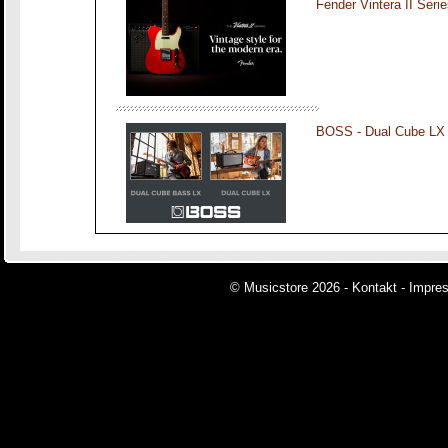
Fender Vintera II Seri
BOSS - Dual Cube LX
© Musicstore 2026 -
Kontakt
-
Impre