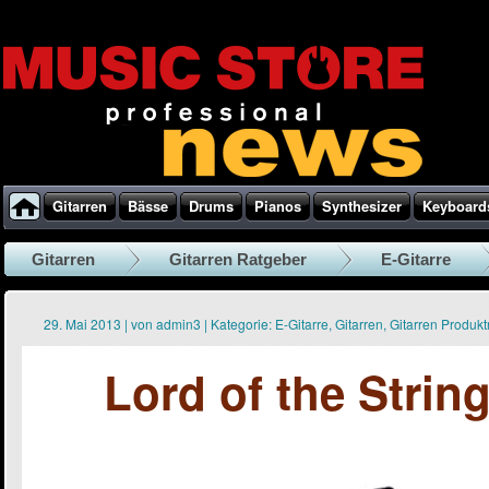
Gitarren
Bässe
Drums
Pianos
Synthesizer
Keyboard
Gitarren
Gitarren Ratgeber
E-Gitarre
29. Mai 2013
|
von
admin3
|
Kategorie:
E-Gitarre
,
Gitarren
,
Gitarren Produk
Lord of the Stri