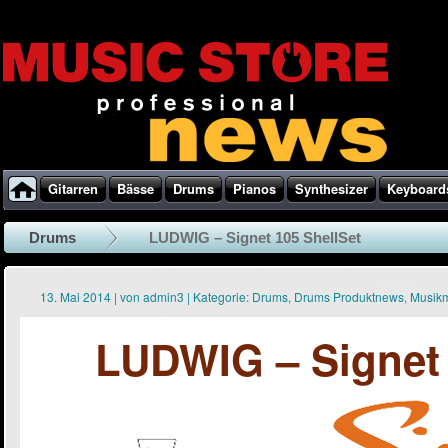
Gitarren
Bässe
Drums
Pianos
Synthesizer
Keyboard
Drums
LUDWIG – Signet 105 ShellSet
13. Mai 2014
|
von
admin3
|
Kategorie:
Drums
,
Drums Produktnews
,
Musik
LUDWIG – Signet 