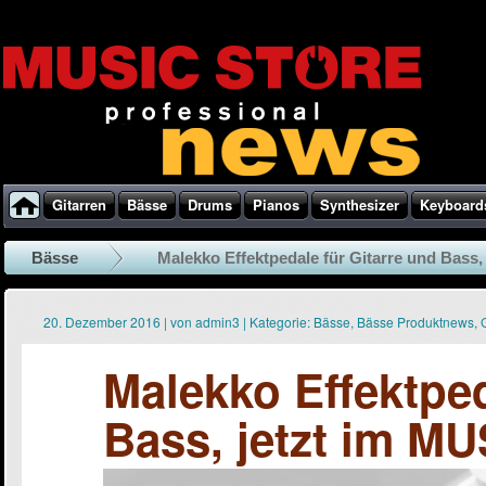
Gitarren
Bässe
Drums
Pianos
Synthesizer
Keyboard
Bässe
Malekko Effektpedale für Gitarre und Bass, 
20. Dezember 2016
|
von
admin3
|
Kategorie:
Bässe
,
Bässe Produktnews
,
Malekko Effektped
Bass, jetzt im M