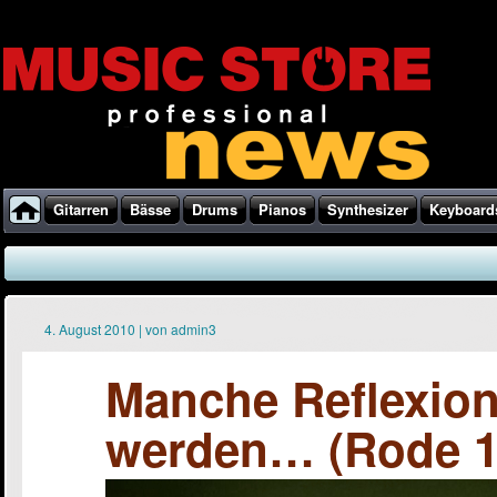
Gitarren
Bässe
Drums
Pianos
Synthesizer
Keyboard
4. August 2010
|
von
admin3
Manche Reflexion
werden… (Rode 1 