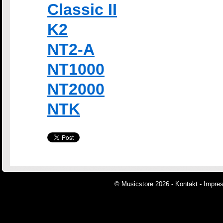
Classic II
K2
NT2-A
NT1000
NT2000
NTK
© Musicstore 2026 -
Kontakt
-
Impre