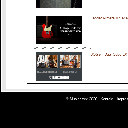
Fender Vintera II Seri
BOSS - Dual Cube LX
© Musicstore 2026 -
Kontakt
-
Impre