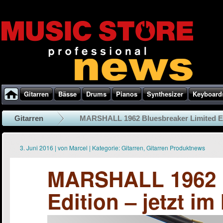
Gitarren
Bässe
Drums
Pianos
Synthesizer
Keyboard
Gitarren
MARSHALL 1962 Bluesbreaker Limited Edit
3. Juni 2016
|
von
Marcel
|
Kategorie:
Gitarren
,
Gitarren Produktnews
MARSHALL 1962 B
Edition – jetzt 