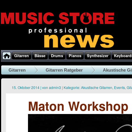
Gitarren
Bässe
Drums
Pianos
Synthesizer
Keyboard
Gitarren
Gitarren Ratgeber
Akustische Gi
15. Oktober 2014
|
von
admin3
|
Kategorie:
Akustische Gitarren
,
Events
,
Git
Maton Workshop m