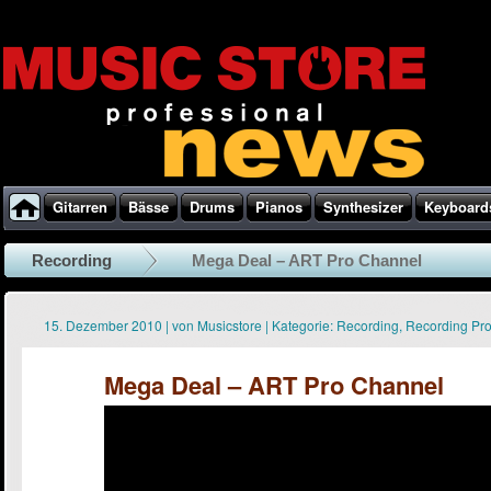
Gitarren
Bässe
Drums
Pianos
Synthesizer
Keyboard
Recording
Mega Deal – ART Pro Channel
15. Dezember 2010
|
von
Musicstore
|
Kategorie:
Recording
,
Recording Pr
Mega Deal – ART Pro Channel