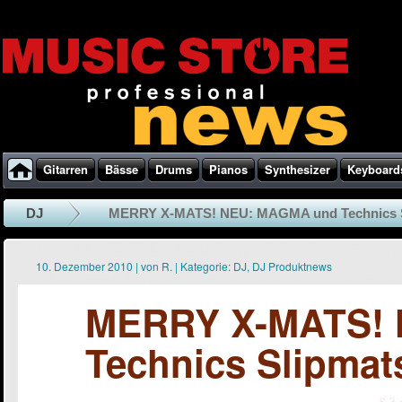
Gitarren
Bässe
Drums
Pianos
Synthesizer
Keyboard
DJ
MERRY X-MATS! NEU: MAGMA und Technics 
10. Dezember 2010
|
von
R.
|
Kategorie:
DJ
,
DJ Produktnews
MERRY X-MATS!
Technics Slipmat