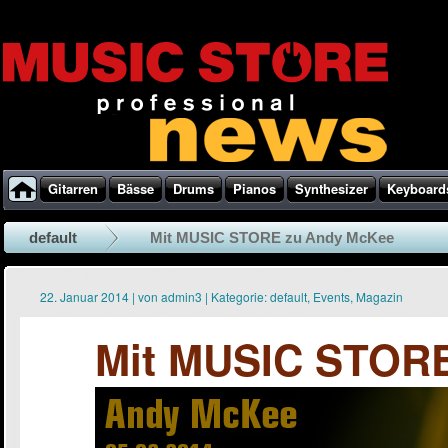
Gitarren
Bässe
Drums
Pianos
Synthesizer
Keyboard
default
Mit MUSIC STORE zu Andy McKee
22. Januar 2014
|
von
admin3
|
Kategorie:
default
,
Events
,
Magazin
Mit MUSIC STOR