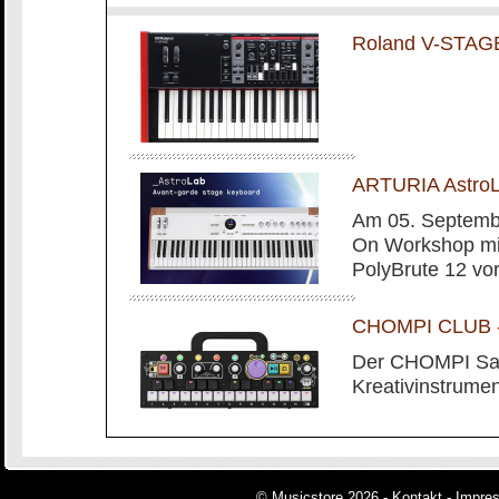
Roland V-STAG
ARTURIA AstroL
Am 05. Septembe
On Workshop mit
PolyBrute 12 vo
CHOMPI CLUB - 
Der CHOMPI Sam
Kreativinstrumen
© Musicstore 2026 -
Kontakt
-
Impre