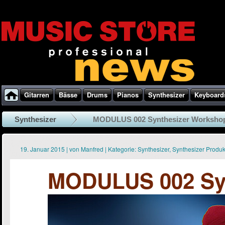
Gitarren
Bässe
Drums
Pianos
Synthesizer
Keyboard
Synthesizer
MODULUS 002 Synthesizer Worksho
19. Januar 2015
|
von
Manfred
|
Kategorie:
Synthesizer
,
Synthesizer Produ
MODULUS 002 Sy